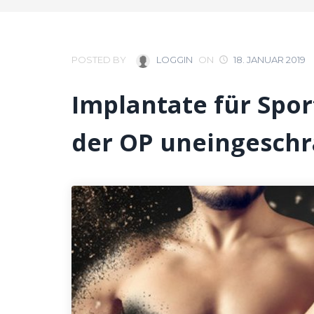
POSTED BY
LOGGIN
ON
18. JANUAR 2019
Implantate für Spor
der OP uneingesch